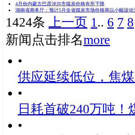
4月份内蒙古巴彦淖尔市煤炭价格有所下降
湖南省商务厅：预计5月全省煤炭市场价格将以小幅波动
1424条
上一页
1
..
6
7
8
新闻点击排名
more
•
供应延续低位，焦煤
•
日耗首破240万吨！
•