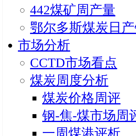
442煤矿周产量
鄂尔多斯煤炭日产
市场分析
CCTD市场看点
煤炭周度分析
煤炭价格周评
钢-焦-煤市场周
一周煤港评析