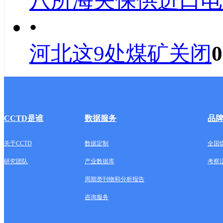
八所海关保供进口电
•
河北这9处煤矿关闭
0
CCTD是谁
数据服务
品
关于CCTD
数据定制
全国
研究团队
产业数据库
考察
周期类刊物和分析报告
咨询服务