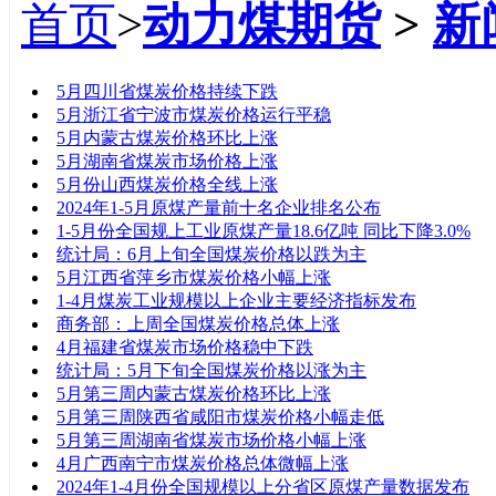
首页
>
动力煤期货
>
新
标题
5月四川省煤炭价格持续下跌
5月浙江省宁波市煤炭价格运行平稳
5月内蒙古煤炭价格环比上涨
5月湖南省煤炭市场价格上涨
5月份山西煤炭价格全线上涨
2024年1-5月原煤产量前十名企业排名公布
1-5月份全国规上工业原煤产量18.6亿吨 同比下降3.0%
统计局：6月上旬全国煤炭价格以跌为主
5月江西省萍乡市煤炭价格小幅上涨
1-4月煤炭工业规模以上企业主要经济指标发布
商务部：上周全国煤炭价格总体上涨
4月福建省煤炭市场价格稳中下跌
统计局：5月下旬全国煤炭价格以涨为主
5月第三周内蒙古煤炭价格环比上涨
5月第三周陕西省咸阳市煤炭价格小幅走低
5月第三周湖南省煤炭市场价格小幅上涨
4月广西南宁市煤炭价格总体微幅上涨
2024年1-4月份全国规模以上分省区原煤产量数据发布