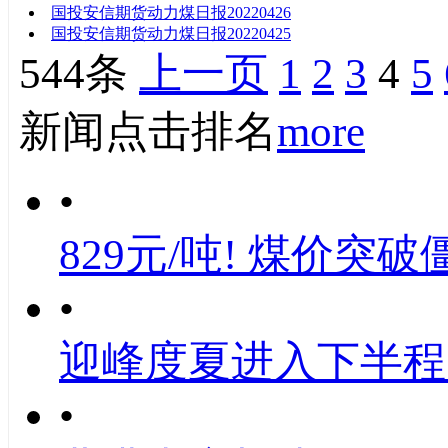
国投安信期货动力煤日报20220426
国投安信期货动力煤日报20220425
544条
上一页
1
2
3
4
5
新闻点击排名
more
•
829元/吨! 煤价突破
•
迎峰度夏进入下半程
•