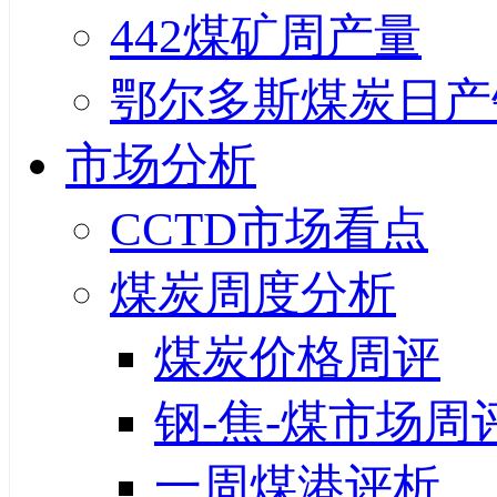
442煤矿周产量
鄂尔多斯煤炭日产
市场分析
CCTD市场看点
煤炭周度分析
煤炭价格周评
钢-焦-煤市场周
一周煤港评析