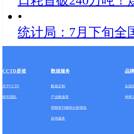
日耗首破240万吨！
•
统计局：7月下旬全
CCTD是谁
数据服务
品
关于CCTD
数据定制
全国
研究团队
产业数据库
考察
周期类刊物和分析报告
咨询服务