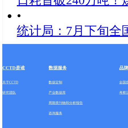
日耗首破240万吨！
•
统计局：7月下旬全
CCTD是谁
数据服务
品
关于CCTD
数据定制
全国
研究团队
产业数据库
考察
周期类刊物和分析报告
咨询服务