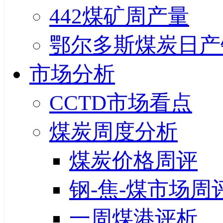
442煤矿周产量
鄂尔多斯煤炭日产
市场分析
CCTD市场看点
煤炭周度分析
煤炭价格周评
钢-焦-煤市场周
一周煤港评析