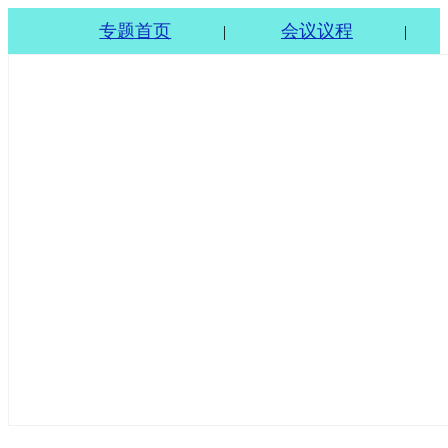
专题首页
会议议程
|
|
2025无烟煤产业大会暨无烟煤产需衔接会在山西晋城