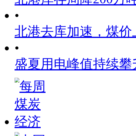
•
北港去库加速，煤价
•
盛夏用电峰值持续攀