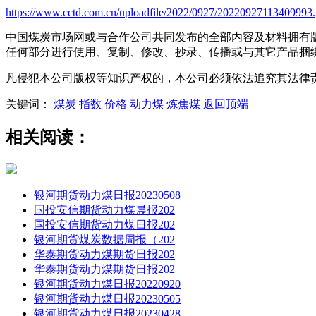
https://www.cctd.com.cn/uploadfile/2022/0927/20220927113409993.
中国煤炭市场网或与合作公司共同发布的全部内容及材料拥有
任何部分进行使用、复制、修改、抄录、传播或与其它产品捆
凡侵犯本公司版权等知识产权的，本公司必须依法追究其法律
关键词：
煤炭
指数
价格
动力煤
炼焦煤
返回顶端
相关阅读：
银河期货动力煤日报20230508
国投安信期货动力煤晨报202
国投安信期货动力煤日报202
银河期货煤炭数据周报（202
华泰期货动力煤期货日报202
华泰期货动力煤期货日报202
银河期货动力煤日报20220920
银河期货动力煤日报20230505
银河期货动力煤日报20230428