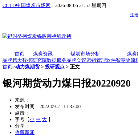
CCTD中国煤炭市场网
| 2026-08-06 21:57 星期四
首页
煤炭资讯
煤炭市场分析
煤炭
品牌榜
大数据研究院
数据服务
品牌会议
运销管理软件
智慧物流
首页
>
动力煤期货
>
投研观点
> 正文
银河期货动力煤日报20220920
来源：
发布时间：2022-09-21 11:33:00
点击：
字号【
小
中
大
】
分享：
收藏新闻