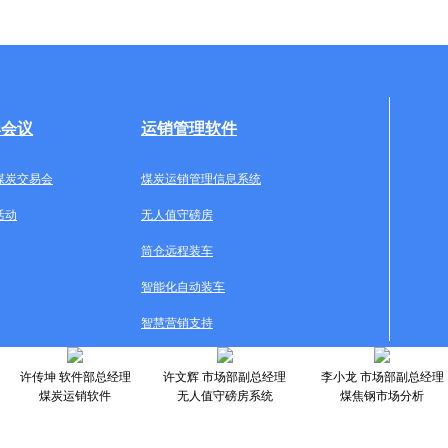
牌会议
运销管理软件
煤炭交易会
煤炭运销管理信息系统
活动
无人值守磅房
筒仓远程装车
智能化自动装车
智慧营销支持
许传坤 软件部总经理
许文辉 市场部副总经理
李小龙 市场部副总经理
煤炭运销软件
无人值守磅房系统
煤焦钢市场分析