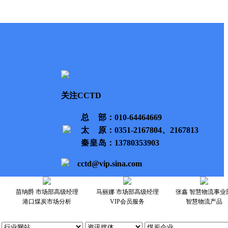
关注CCTD
总部
：010-64464669
太原
：0351-2167804、2167813
秦皇岛
：13780353903
cctd@vip.sina.com
苗纳爵 市场部高级经理
马丽娜 市场部高级经理
张鑫 智慧物流事业
港口煤炭市场分析
VIP会员服务
智慧物流产品