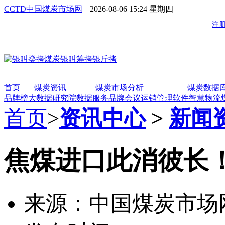
CCTD中国煤炭市场网
| 2026-08-06 15:24 星期四
首页
煤炭资讯
煤炭市场分析
煤炭数据
品牌榜
大数据研究院
数据服务
品牌会议
运销管理软件
智慧物流
首页
>
资讯中心
>
新闻
焦煤进口此消彼长！
来源：中国煤炭市场