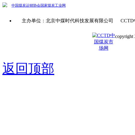
中国煤炭运销协会
国家煤炭工业网
主办单位：北京中煤时代科技发展有限公司 CCTD
copyright 
京ICP备0
返回顶部