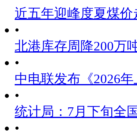
近五年迎峰度夏煤价
•
北港库存周降200万
•
中电联发布《2026
•
统计局：7月下旬全
•