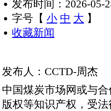
发布时间：2026-05-28 
字号【
小
中
大
】
收藏新闻
发布人：CCTD-周杰
中国煤炭市场网或与合
版权等知识产权，受法