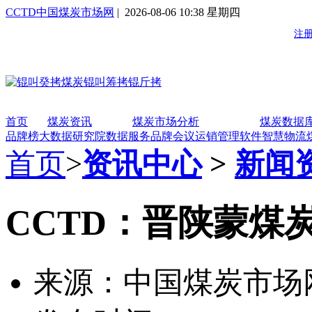
CCTD中国煤炭市场网
| 2026-08-06 10:38 星期四
首页
煤炭资讯
煤炭市场分析
煤炭数据
品牌榜
大数据研究院
数据服务
品牌会议
运销管理软件
智慧物流
首页
>
资讯中心
>
新闻
CCTD：晋陕蒙煤炭
来源：中国煤炭市场