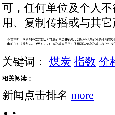
可，任何单位及个人不
用、复制传播或与其它
免责声明：网站刊登CCTD认为可靠的已公开信息，对这些信息的准确性和完
出的任何决策与CCTD无关， CCTD及其雇员不对使用网站信息及其内容所引
关键词：
煤炭
指数
价
相关阅读：
新闻点击排名
more
•