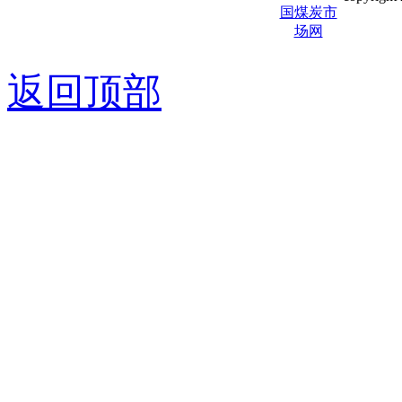
京ICP备0
返回顶部