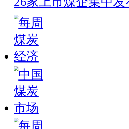
26家上市煤企集中