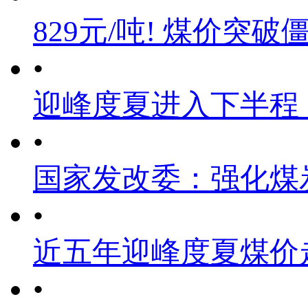
829元/吨! 煤价突破
•
迎峰度夏进入下半程
•
国家发改委：强化煤
•
近五年迎峰度夏煤价
•