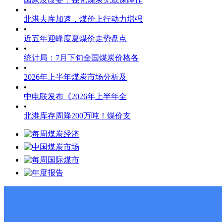
•
北港去库加速，煤价上行动力增强
•
近五年迎峰度夏煤价走势盘点
•
统计局：7月下旬全国煤炭价格各
•
2026年上半年煤炭市场分析及
•
中电联发布《2026年上半年全
•
北港库存周降200万吨！煤价支