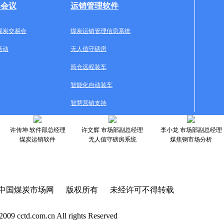
牌会议
运销管理软件
煤炭交易会
煤炭运销管理信息系统
活动
无人值守磅房
筒仓远程装车
智能化自动装车
智慧营销支持
许传坤 软件部总经理
许文辉 市场部副总经理
李小龙 市场部副总经理
煤炭运销软件
无人值守磅房系统
煤焦钢市场分析
中国煤炭市场网 版权所有 未经许可不得转载
2009 cctd.com.cn All rights Reserved