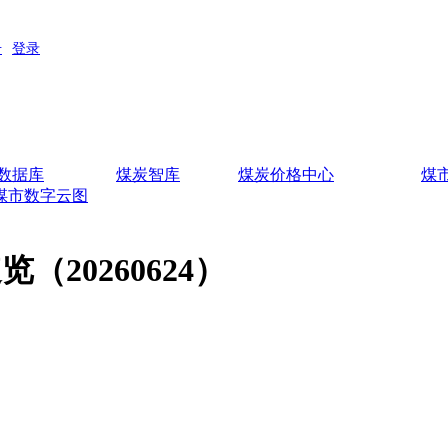
数据库
煤炭智库
煤炭价格中心
煤
煤市数字云图
20260624）