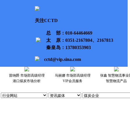
关注CCTD
总部
：010-64464669
太原
：0351-2167804、2167813
秦皇岛
：13780353903
cctd@vip.sina.com
苗纳爵 市场部高级经理
马丽娜 市场部高级经理
张鑫 智慧物流事业
港口煤炭市场分析
VIP会员服务
智慧物流产品