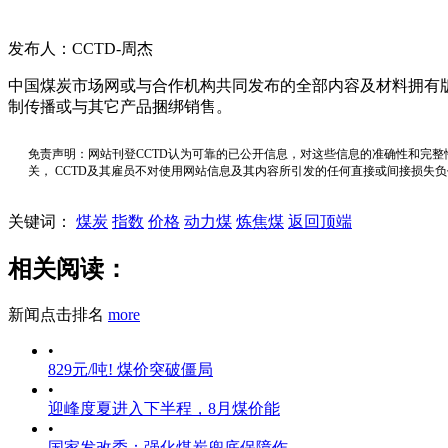
发布人：CCTD-周杰
中国煤炭市场网或与合作机构共同发布的全部内容及材料拥有
制传播或与其它产品捆绑销售。
免责声明：网站刊登CCTD认为可靠的已公开信息，对这些信息的准确性和完整
关， CCTD及其雇员不对使用网站信息及其内容所引发的任何直接或间接损失
关键词：
煤炭
指数
价格
动力煤
炼焦煤
返回顶端
相关阅读：
新闻点击排名
more
•
829元/吨! 煤价突破僵局
•
迎峰度夏进入下半程，8月煤价能
•
国家发改委：强化煤炭兜底保障作