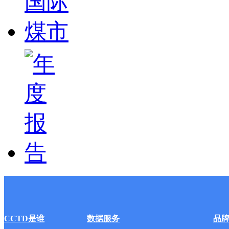
CCTD是谁
数据服务
品