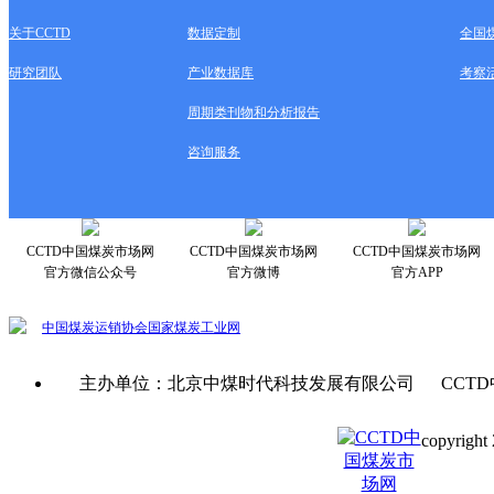
关于CCTD
数据定制
全国
研究团队
产业数据库
考察
周期类刊物和分析报告
咨询服务
CCTD中国煤炭市场网
CCTD中国煤炭市场网
CCTD中国煤炭市场网
官方微信公众号
官方微博
官方APP
中国煤炭运销协会
国家煤炭工业网
主办单位：北京中煤时代科技发展有限公司 CCTD
copyright 
京ICP备0