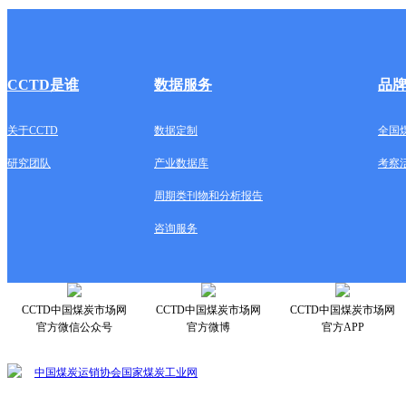
CCTD是谁
数据服务
品
关于CCTD
数据定制
全国
研究团队
产业数据库
考察
周期类刊物和分析报告
咨询服务
CCTD中国煤炭市场网
CCTD中国煤炭市场网
CCTD中国煤炭市场网
官方微信公众号
官方微博
官方APP
中国煤炭运销协会
国家煤炭工业网