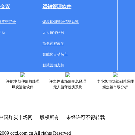
牌会议
运销管理软件
煤炭交易会
煤炭运销管理信息系统
活动
无人值守磅房
筒仓远程装车
智能化自动装车
智慧营销支持
许传坤 软件部总经理
许文辉 市场部副总经理
李小龙 市场部副总经理
煤炭运销软件
无人值守磅房系统
煤焦钢市场分析
中国煤炭市场网 版权所有 未经许可不得转载
2009 cctd.com.cn All rights Reserved