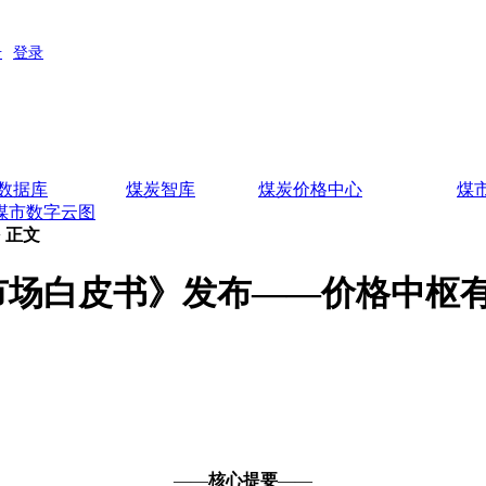
数据库
煤炭智库
煤炭价格中心
煤
煤市数字云图
> 正文
煤市场白皮书》发布——价格中枢
——
核心提要
——