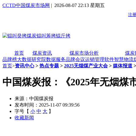
CCTD中国煤炭市场网
| 2026-08-07 22:13 星期五
首页
煤炭资讯
煤炭市场分析
煤炭
品牌榜
大数据研究院
数据服务
品牌会议
运销管理软件
智慧物流
首页
>
资讯中心
>
热点专题
>
2025无烟煤产业大会
>
媒体报道
中国煤炭报：《2025年无烟
来源：中国煤炭报
发布时间：2025-11-07 09:39:56
字号【
小
中
大
】
收藏新闻