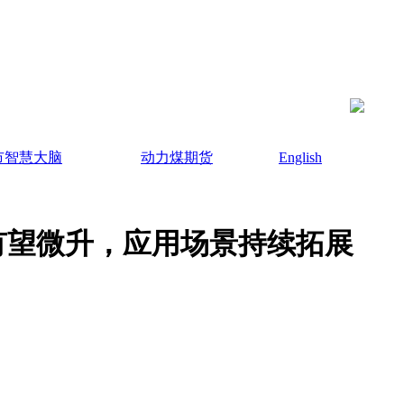
市智慧大脑
动力煤期货
English
有望微升，应用场景持续拓展