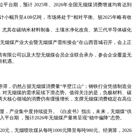
，预计 2025年、2026年全国无烟煤消费增速均将达到
计小幅升至4.08亿吨，市场将处于“相对平衡、较2025年略有收
，尤其在碳纳米材料制备、土壤水净化改良、第三代半导体碳化
25无烟煤产业大会暨无烟煤产需衔接会”在山西晋城召开，会上正
有限公司以及大型无烟煤会员企业联合承办，参会企业覆盖无
新机遇。
滞，仍然占据无烟煤消费量“半壁江山”；钢铁行业凭借制造业
，对无烟煤的需求延续下滑态势。值得关注的是，负极材料、碳
两大核心领域的消费仍有缓慢增长，支撑无烟煤消费稳定在高位
显，产业集中度持续提升。《白皮书》指出，未来，无烟煤“供
平台期 ，预计2026年无烟煤产量将呈现“稳中偏降”态势。
，无烟喷吹煤从每吨1000元降至每吨980元。经测算，2026