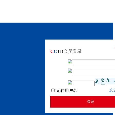
C
C
TD
会员登录
忘
记住用户名