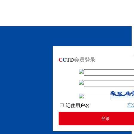
C
C
TD
会员登录
忘
记住用户名