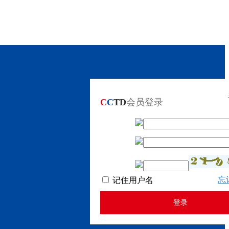
C
C
TD
会员登录
忘
记住用户名