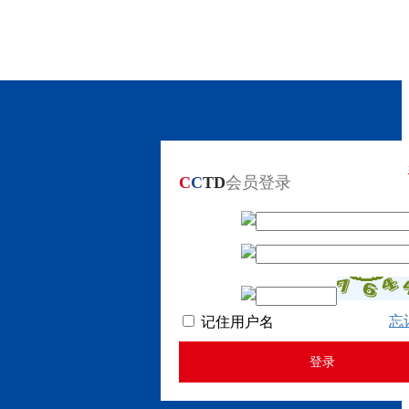
C
C
TD
会员登录
忘
记住用户名