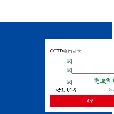
C
C
TD
会员登录
忘
记住用户名