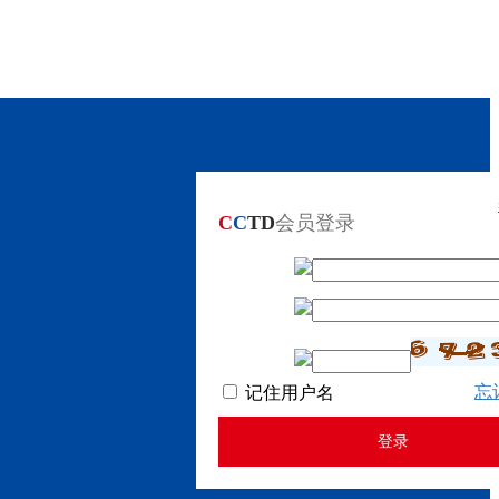
C
C
TD
会员登录
忘
记住用户名