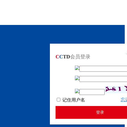
C
C
TD
会员登录
忘
记住用户名