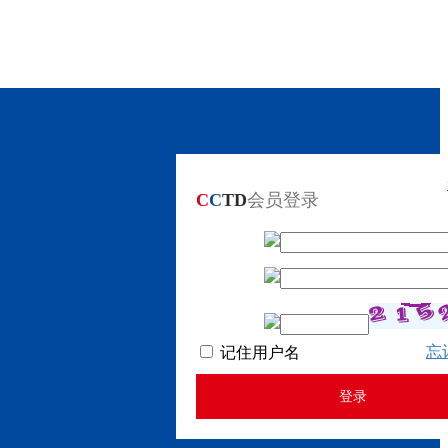
C
C
TD
会员登录
忘
记住用户名