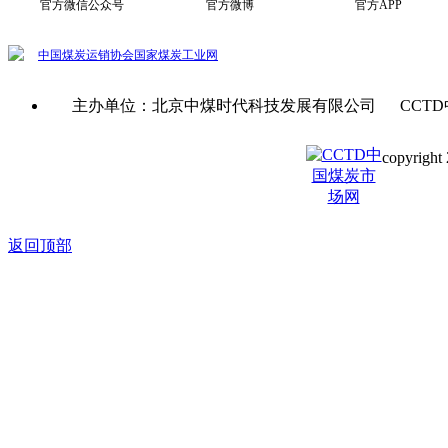
官方微信公众号
官方微博
官方APP
中国煤炭运销协会
国家煤炭工业网
主办单位：北京中煤时代科技发展有限公司 CCTD
copyright 
京ICP备0
返回顶部