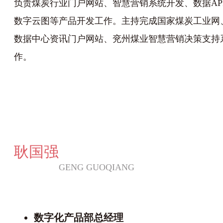
负责煤炭行业门户网站、智慧营销系统开发、数据AP
数字云图等产品开发工作。主持完成国家煤炭工业网
数据中心资讯门户网站、兖州煤业智慧营销决策支持
作。
耿国强
GENG GUOQIANG
数字化产品部总经理