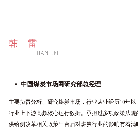
韩 雷
HAN LEI
中国煤炭市场网研究部总经理
主要负责分析、研究煤炭市场，行业从业经历10年以
行业上下游高频核心运行数据。承担过多项政策法规
供给侧改革相关政策出台后对煤炭行业的影响有着清