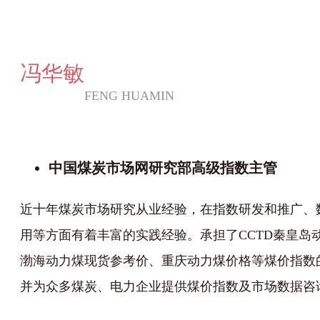
冯华敏
FENG HUAMIN
中国煤炭市场网研究部高级指数主管
近十年煤炭市场研究从业经验，在指数研发和推广、
用等方面有着丰富的实践经验。承担了CCTD秦皇岛
渤海动力煤现货参考价、重庆动力煤价格等煤价指数
并为众多煤炭、电力企业提供煤价指数及市场数据咨