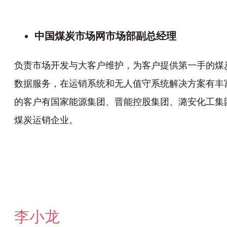
中国煤炭市场网市场部副总经理
负责市场开发与大客户维护，为客户提供第一手的煤
数据服务，在运销系统和无人值守系统解决方案有丰
的客户有国家能源集团、晋能控股集团、潞安化工集
煤炭运销企业。
李小龙