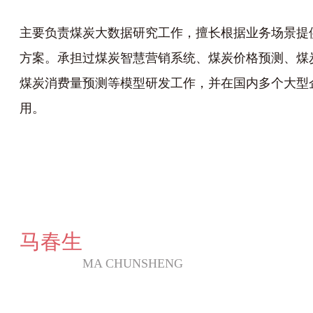
主要负责煤炭大数据研究工作，擅长根据业务场景提
方案。承担过煤炭智慧营销系统、煤炭价格预测、煤
煤炭消费量预测等模型研发工作，并在国内多个大型
用。
马春生
MA CHUNSHENG