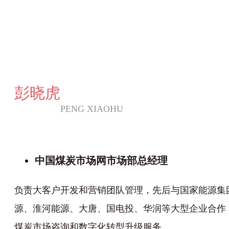
彭晓虎
PENG XIAOHU
中国煤炭市场网市场部总经理
负责大客户开发和营销团队管理，先后与国家能源集
源、淮河能源、大唐、国电投、华润等大型企业合作
煤炭市场咨询和数字化转型升级服务。