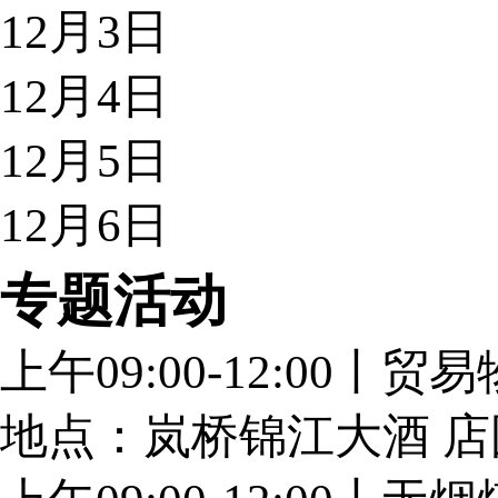
12月3日
寻求合作 期待共赢——巴音孟克集团的日照之行
12月4日
日照港：借煤交会打造煤炭运输新优势
12月5日
货达网络战略合作中国煤炭市场网 布局大宗商品数字供
煤炭产运需协同发展高峰论坛成功举办
12月6日
煤交会让企业互利共赢共同实现高质量发展——专访山西
专题活动
更多>>
上午09:00-12:00丨
地点：岚桥锦江大酒 店