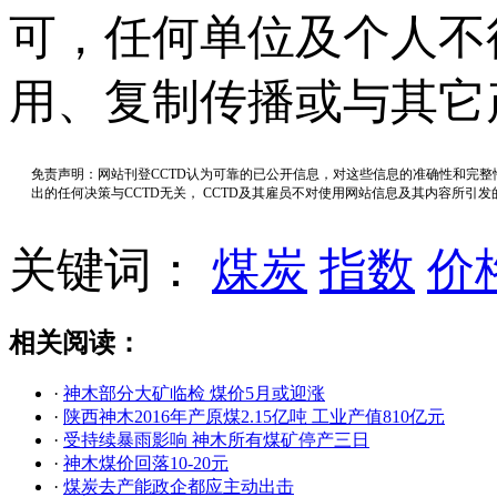
可，任何单位及个人不
用、复制传播或与其它
免责声明：网站刊登CCTD认为可靠的已公开信息，对这些信息的准确性和完
出的任何决策与CCTD无关， CCTD及其雇员不对使用网站信息及其内容所引
关键词：
煤炭
指数
价
相关阅读：
·
神木部分大矿临检 煤价5月或迎涨
·
陕西神木2016年产原煤2.15亿吨 工业产值810亿元
·
受持续暴雨影响 神木所有煤矿停产三日
·
神木煤价回落10-20元
·
煤炭去产能政企都应主动出击