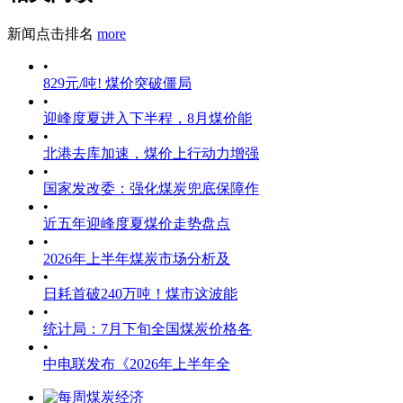
新闻点击排名
more
•
829元/吨! 煤价突破僵局
•
迎峰度夏进入下半程，8月煤价能
•
北港去库加速，煤价上行动力增强
•
国家发改委：强化煤炭兜底保障作
•
近五年迎峰度夏煤价走势盘点
•
2026年上半年煤炭市场分析及
•
日耗首破240万吨！煤市这波能
•
统计局：7月下旬全国煤炭价格各
•
中电联发布《2026年上半年全