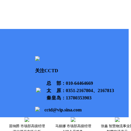
关注CCTD
总部
：010-64464669
太原
：0351-2167804、2167813
秦皇岛
：13780353903
cctd@vip.sina.com
苗纳爵 市场部高级经理
马丽娜 市场部高级经理
张鑫 智慧物流事业