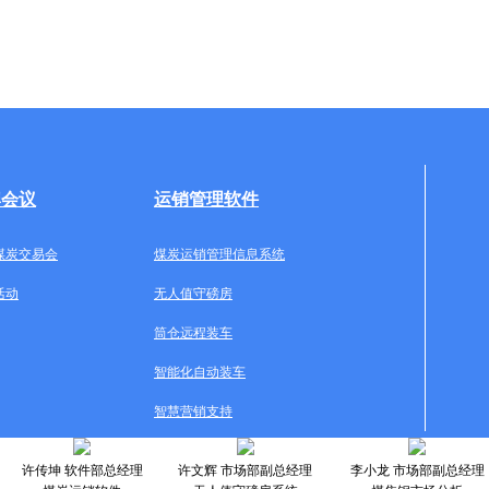
牌会议
运销管理软件
煤炭交易会
煤炭运销管理信息系统
活动
无人值守磅房
筒仓远程装车
智能化自动装车
智慧营销支持
许传坤 软件部总经理
许文辉 市场部副总经理
李小龙 市场部副总经理