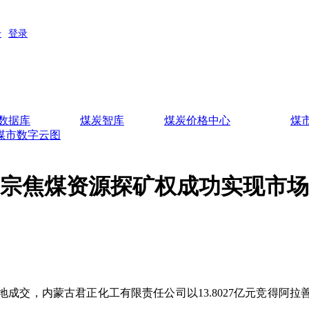
数据库
煤炭智库
煤炭价格中心
煤
煤市数字云图
区首宗焦煤资源探矿权成功实现市
交，内蒙古君正化工有限责任公司以13.8027亿元竞得阿