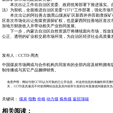
本次出让工作在自治区党委、政府统筹部署下推进落实。自
法》为契机，全面推进自治区党委“1571”工作部署，强化
本次出让的阿拉善左旗黑山煤炭矿区新西井井田勘查探矿权勘查
区首次市场化出让焦煤资源探矿权，也是蒙西阿拉善地区首次
加地方财政收入并带动相关产业协同发展。
下一步，内蒙古自治区自然资源厅将继续面向市场，投放更
公正、透明的矿业权交易市场环境，为自治区经济社会高质量
发布人：CCTD-周杰
中国煤炭市场网或与合作机构共同发布的全部内容及材料拥有
制传播或与其它产品捆绑销售。
免责声明：网站刊登CCTD认为可靠的已公开信息，对这些信息的准确性和完整
关， CCTD及其雇员不对使用网站信息及其内容所引发的任何直接或间接损失
关键词：
煤炭
指数
价格
动力煤
炼焦煤
返回顶端
相关阅读：