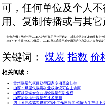
可，任何单位及个人不
用、复制传播或与其它
免责声明：网站刊登CCTD认为可靠的已公开信息，对这些信息的准确性和完
出的任何决策与CCTD无关， CCTD及其雇员不对使用网站信息及其内容所引
关键词：
煤炭
指数
价
相关阅读：
·
贵州煤层气项目获得国家专项基金扶持
·
山西：煤层气煤炭矿业权争议可自主协商
·
山西鼓励煤炭企业增设煤层气矿业权
·
山西加快推进煤层气技术革新
·
四川省严格落实煤矿276个工作日制度 超能力生产将上“