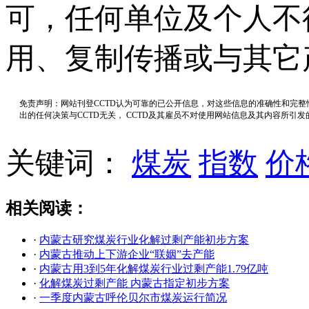
可，任何单位及个人不
用、复制传播或与其它
免责声明：网站刊登CCTD认为可靠的已公开信息，对这些信息的准确性和完
出的任何决策与CCTD无关， CCTD及其雇员不对使用网站信息及其内容所引
关键词：
煤炭
指数
价
相关阅读：
·
内蒙古研究煤炭行业化解过剩产能初步方案
·
内蒙古推动上下游企业“联姻”去产能
·
内蒙古用3到5年化解煤炭行业过剩产能1.79亿吨
·
化解煤炭过剩产能 内蒙古指定初步方案
·
一季度内蒙古呼伦贝尔市煤炭运行简况