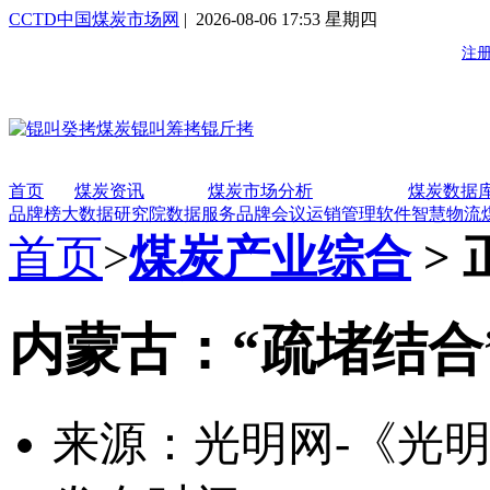
CCTD中国煤炭市场网
| 2026-08-06 17:53 星期四
首页
煤炭资讯
煤炭市场分析
煤炭数据
品牌榜
大数据研究院
数据服务
品牌会议
运销管理软件
智慧物流
首页
>
煤炭产业综合
> 
内蒙古：“疏堵结合
来源：光明网-《光