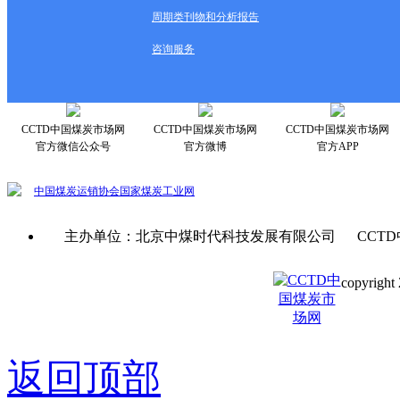
周期类刊物和分析报告
咨询服务
CCTD中国煤炭市场网
CCTD中国煤炭市场网
CCTD中国煤炭市场网
官方微信公众号
官方微博
官方APP
中国煤炭运销协会
国家煤炭工业网
主办单位：北京中煤时代科技发展有限公司 CCTD
copyright 
京ICP备0
返回顶部