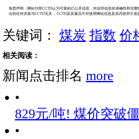
免责声明：网站刊登CCTD认为可靠的已公开信息，对这些信息的准确性和完
出的任何决策与CCTD无关， CCTD及其雇员不对使用网站信息及其内容所引
关键词：
煤炭
指数
价
相关阅读：
新闻点击排名
more
•
829元/吨! 煤价突破
•