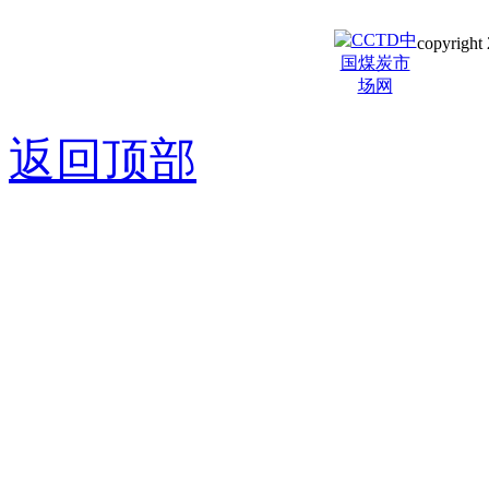
copyright 
京ICP备0
返回顶部