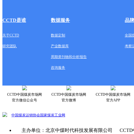
CCTD是谁
数据服务
品
关于CCTD
数据定制
全国
研究团队
产业数据库
考察
周期类刊物和分析报告
咨询服务
CCTD中国煤炭市场网
CCTD中国煤炭市场网
CCTD中国煤炭市场网
官方微信公众号
官方微博
官方APP
中国煤炭运销协会
国家煤炭工业网
主办单位：北京中煤时代科技发展有限公司 CCTD