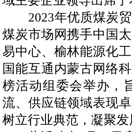
域主要企业领导出席了
2023年优质煤炭贸
煤炭市场网携手中国太
易中心、榆林能源化工
国能互通内蒙古网络科
榜活动组委会举办，旨
流、供应链领域表现卓
树立行业典范，凝聚发