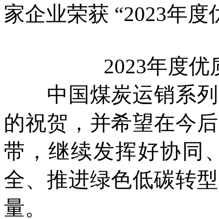
家企业荣获 “2023年
2023年度
中国煤炭运销系列品
的祝贺，并希望在今后
带，继续发挥好协同
全、推进绿色低碳转型
量。