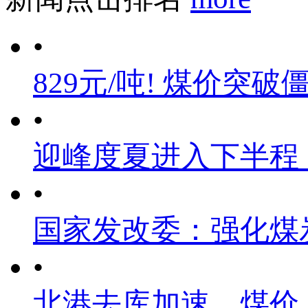
•
829元/吨! 煤价突破
•
迎峰度夏进入下半程
•
国家发改委：强化煤
•
北港去库加速，煤价