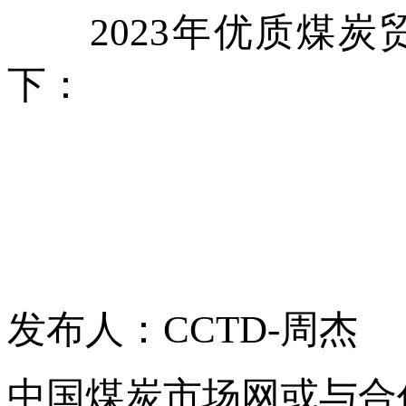
2023年优质煤炭
下：
发布人：CCTD-周杰
中国煤炭市场网或与合