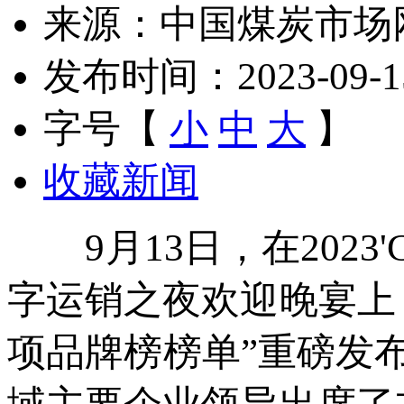
来源：中国煤炭市场
发布时间：2023-09-15 
字号【
小
中
大
】
收藏新闻
9月13日，在2023
字运销之夜欢迎晚宴上，
项品牌榜榜单”重磅发