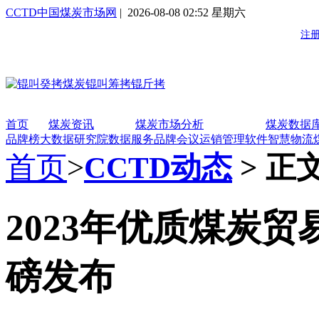
CCTD中国煤炭市场网
| 2026-08-08 02:52 星期六
首页
煤炭资讯
煤炭市场分析
煤炭数据
品牌榜
大数据研究院
数据服务
品牌会议
运销管理软件
智慧物流
首页
>
CCTD动态
> 正
2023年优质煤炭
磅发布