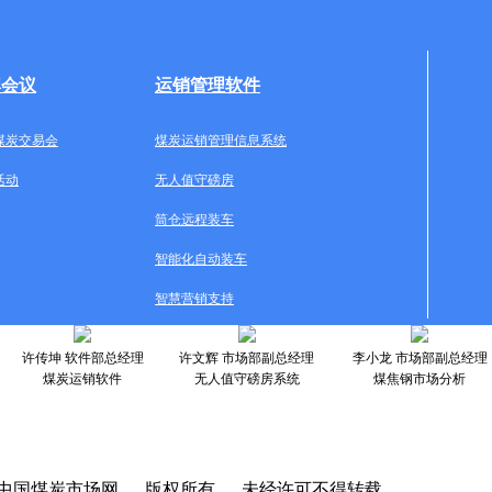
牌会议
运销管理软件
煤炭交易会
煤炭运销管理信息系统
活动
无人值守磅房
筒仓远程装车
智能化自动装车
智慧营销支持
许传坤 软件部总经理
许文辉 市场部副总经理
李小龙 市场部副总经理
煤炭运销软件
无人值守磅房系统
煤焦钢市场分析
中国煤炭市场网 版权所有 未经许可不得转载