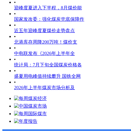
•
迎峰度夏进入下半程，8月煤价能
•
国家发改委：强化煤炭兜底保障作
•
近五年迎峰度夏煤价走势盘点
•
北港库存周降200万吨！煤价支
•
中电联发布《2026年上半年全
•
统计局：7月下旬全国煤炭价格各
•
盛夏用电峰值持续攀升 国铁全网
•
2026年上半年煤炭市场分析及