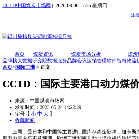
CCTD中国煤炭市场网
| 2026-08-06 17:56 星期四
首页
煤炭资讯
煤炭市场分析
煤炭
品牌榜
大数据研究院
数据服务
品牌会议
运销管理软件
智慧物流
首页
>
国际三港
> 正文
CCTD：国际主要港口动力煤
来源：中国煤炭市场网
发布时间：2023-05-24 14:22:29
字号【
小
中
大
】
收藏新闻
上周，受日本和中国等主要进口国库存高企影响，纽卡斯尔
度电力需求仍不及预期，欧洲三港和南非动力煤价格均继续下降。据