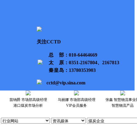
关注CCTD
总部
：010-64464669
太原
：0351-2167804、2167813
秦皇岛
：13780353903
cctd@vip.sina.com
苗纳爵 市场部高级经理
马丽娜 市场部高级经理
张鑫 智慧物流事业
港口煤炭市场分析
VIP会员服务
智慧物流产品