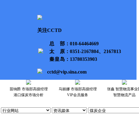
关注CCTD
总部
：010-64464669
太原
：0351-2167804、2167813
秦皇岛
：13780353903
cctd@vip.sina.com
苗纳爵 市场部高级经理
马丽娜 市场部高级经理
张鑫 智慧物流事业
港口煤炭市场分析
VIP会员服务
智慧物流产品