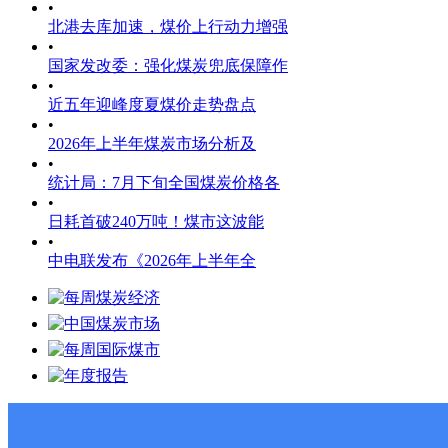
•
北港去库加速，煤价上行动力增强
•
国家发改委：强化煤炭兜底保障作
•
近五年迎峰度夏煤价走势盘点
•
2026年上半年煤炭市场分析及
•
统计局：7月下旬全国煤炭价格各
•
日耗首破240万吨！煤市这波能
•
中电联发布《2026年上半年全