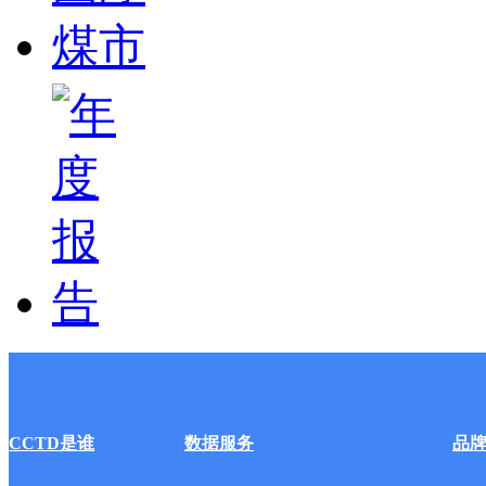
CCTD是谁
数据服务
品