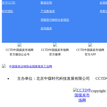
关于CCTD
数据定制
全国
研究团队
产业数据库
考察
周期类刊物和分析报告
咨询服务
CCTD中国煤炭市场网
CCTD中国煤炭市场网
CCTD中国煤炭市场网
官方微信公众号
官方微博
官方APP
中国煤炭运销协会
国家煤炭工业网
主办单位：北京中煤时代科技发展有限公司 CCTD
copyright 
京ICP备0