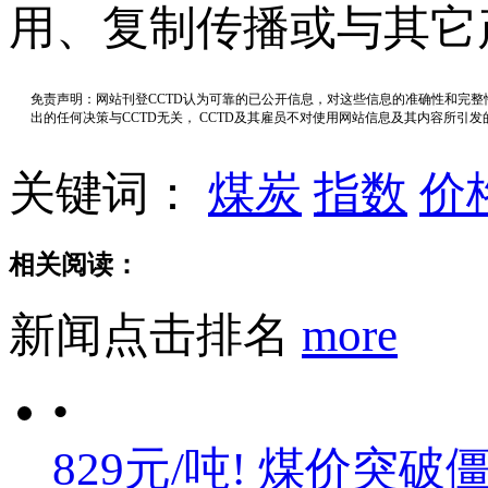
用、复制传播或与其它
免责声明：网站刊登CCTD认为可靠的已公开信息，对这些信息的准确性和完
出的任何决策与CCTD无关， CCTD及其雇员不对使用网站信息及其内容所引
关键词：
煤炭
指数
价
相关阅读：
新闻点击排名
more
•
829元/吨! 煤价突破