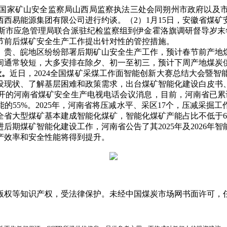
日，国家矿山安全监察局山西局监察执法三处会同朔州市政府以
西易能源集团有限公司进行约谈。（2）1月15日，安徽省煤矿安
多斯市应急管理局联合派驻纪检监察组到伊金霍洛旗调研督导岁
节前后煤矿安全生产工作提出针对性的管控措施。
、贵、皖地区纷纷部署后期矿山安全生产工作，预计春节前产地
间通常较短，大多安排在除夕、初一至初三，预计下周产地煤炭
设。
近日，2024全国煤矿采煤工作面智能创新大赛总结大会暨
设现状、了解基层困难和政策需求，出台煤矿智能化建设白皮书
开的河南省煤矿安全生产电视电话会议消息，目前，河南省已累计
55%。2025年，河南省将压减水平、采区17个，压减采掘工作
，全省大型煤矿基本建成智能化煤矿，智能化煤矿产能占比不低于6
煤矿智能化建设工作，河南省公告了其2025年及2026年
产效率和安全性能将得到提升。
版权等知识产权，受法律保护。未经中国煤炭市场网书面许可，