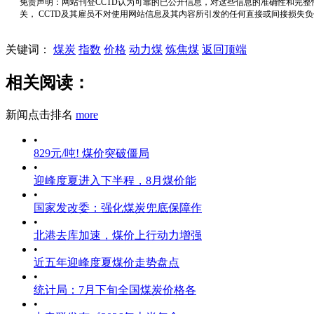
免责声明：网站刊登CCTD认为可靠的已公开信息，对这些信息的准确性和完整
关， CCTD及其雇员不对使用网站信息及其内容所引发的任何直接或间接损失
关键词：
煤炭
指数
价格
动力煤
炼焦煤
返回顶端
相关阅读：
新闻点击排名
more
•
829元/吨! 煤价突破僵局
•
迎峰度夏进入下半程，8月煤价能
•
国家发改委：强化煤炭兜底保障作
•
北港去库加速，煤价上行动力增强
•
近五年迎峰度夏煤价走势盘点
•
统计局：7月下旬全国煤炭价格各
•