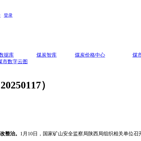
数据库
煤炭智库
煤炭价格中心
煤
煤市数字云图
250117）
整改整治。
1月10日，国家矿山安全监察局陕西局组织相关单位