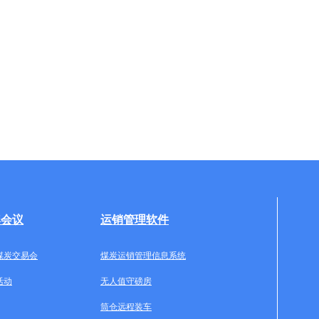
牌会议
运销管理软件
煤炭交易会
煤炭运销管理信息系统
活动
无人值守磅房
筒仓远程装车