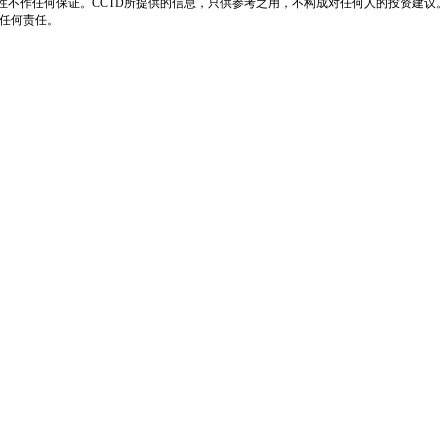
性不作任何保证。CCTD所提供的信息，只供参考之用，不构成对任何人的投资建议。
负任何责任。