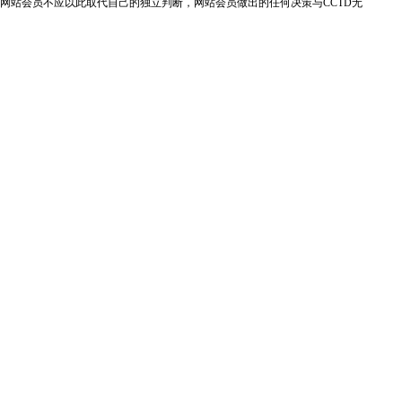
网站会员不应以此取代自己的独立判断，网站会员做出的任何决策与CCTD无