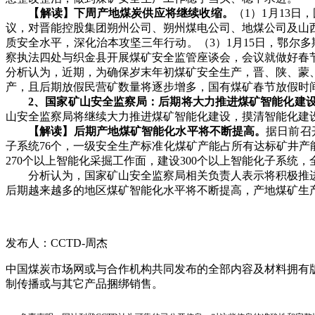
【解读】下周产地煤炭供应将继续收缩。
（1）1月13
议，对晋能控股集团朔州公司、朔州煤电公司、地煤公司及山西
质安全水平，深化治本攻坚三年行动。（3）1月15日，鄂尔
察执法四处与织金县开展煤矿安全监管座谈会，会议就做好春
分析认为，近期，为确保岁末年初煤矿安全生产，晋、陕、蒙
产，且后期放假民营矿数量将逐步增多，国有煤矿春节放假时
2、国家矿山安全监察局：后期将大力推进煤矿智能化建
山安全监察局将继续大力推进煤矿智能化建设，摸清智能化建
【解读】后期产地煤矿智能化水平将不断提高。
据日前召
子系统76个，一级安全生产标准化煤矿产能占所有达标矿井产能的
270个以上智能化采掘工作面，建设300个以上智能化子系统
分析认为，国家矿山安全监察局相关负责人表示将积极推进后期
后期越来越多的地区煤矿智能化水平将不断提高，产地煤矿生
发布人：CCTD-周杰
中国煤炭市场网或与合作机构共同发布的全部内容及材料拥有
制传播或与其它产品捆绑销售。