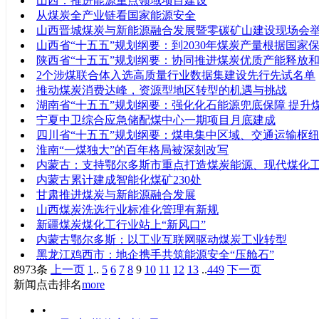
山西：推进能源重点领域项目建设
从煤炭全产业链看国家能源安全
山西晋城煤炭与新能源融合发展暨零碳矿山建设现场会
山西省“十五五”规划纲要：到2030年煤炭产量根据国家
陕西省“十五五”规划纲要：协同推进煤炭优质产能释放
2个涉煤联合体入选高质量行业数据集建设先行先试名单
推动煤炭消费达峰，资源型地区转型的机遇与挑战
湖南省“十五五”规划纲要：强化化石能源兜底保障 提升
宁夏中卫综合应急储配煤中心一期项目月底建成
四川省“十五五”规划纲要：煤电集中区域、交通运输枢
淮南“一煤独大”的百年格局被深刻改写
内蒙古：支持鄂尔多斯市重点打造煤炭能源、现代煤化
内蒙古累计建成智能化煤矿230处
甘肃推进煤炭与新能源融合发展
山西煤炭洗选行业标准化管理有新规
新疆煤炭煤化工行业站上“新风口”
内蒙古鄂尔多斯：以工业互联网驱动煤炭工业转型
黑龙江鸡西市：地企携手共筑能源安全“压舱石”
8973条
上一页
1
..
5
6
7
8
9
10
11
12
13
..
449
下一页
新闻点击排名
more
•