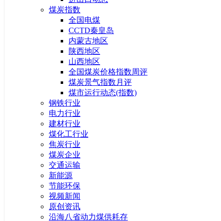
煤炭指数
全国电煤
CCTD秦皇岛
内蒙古地区
陕西地区
山西地区
全国煤炭价格指数周评
煤炭景气指数月评
煤市运行动态(指数)
钢铁行业
电力行业
建材行业
煤化工行业
焦炭行业
煤炭企业
交通运输
新能源
节能环保
视频新闻
原创资讯
沿海八省动力煤供耗存