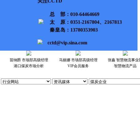
关注CCTD
总部
：010-64464669
太原
：0351-2167804、2167813
秦皇岛
：13780353903
cctd@vip.sina.com
苗纳爵 市场部高级经理
马丽娜 市场部高级经理
张鑫 智慧物流事业
港口煤炭市场分析
VIP会员服务
智慧物流产品