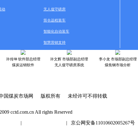
活动
无人值守磅房
筒仓远程装车
智能化自动装车
智慧营销支持
许传坤 软件部总经理
许文辉 市场部副总经理
李小龙 市场部副总经理
煤炭运销软件
无人值守磅房系统
煤焦钢市场分析
中国煤炭市场网 版权所有 未经许可不得转载
2009 cctd.com.cn All rights Reserved
20447号
|
京ICP证020447号
| 京公网安备11010602005267号