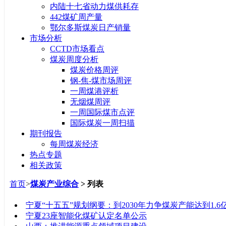
内陆十七省动力煤供耗存
442煤矿周产量
鄂尔多斯煤炭日产销量
市场分析
CCTD市场看点
煤炭周度分析
煤炭价格周评
钢-焦-煤市场周评
一周煤港评析
无烟煤周评
一周国际煤市点评
国际煤炭一周扫描
期刊报告
每周煤炭经济
热点专题
相关政策
首页
>
煤炭产业综合
> 列表
标题
宁夏“十五五”规划纲要：到2030年力争煤炭产能达到1.6
宁夏23座智能化煤矿认定名单公示