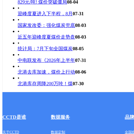
829元/吨! 煤价突破僵局
08-04
•
迎峰度夏进入下半程，8月
07-31
•
国家发改委：强化煤炭兜底
08-03
•
近五年迎峰度夏煤价走势盘
08-03
•
统计局：7月下旬全国煤炭
08-05
•
中电联发布《2026年上半年
07-31
•
北港去库加速，煤价上行动
08-06
•
北港库存周降200万吨！煤
07-30
CCTD是谁
数据服务
品
关于CCTD
数据定制
全国