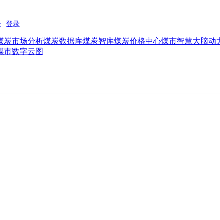
煤炭市场分析
煤炭数据库
煤炭智库
煤炭价格中心
煤市智慧大脑
动
煤市数字云图