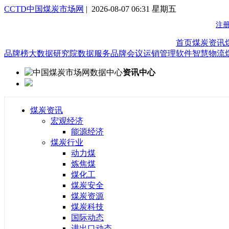
CCTD中国煤炭市场网
| 2026-08-07 06:31 星期五
首页
煤炭资讯
品牌榜
大数据研究院
数据服务
品牌会议
运销管理软件
智慧物流
资讯中心
煤炭资讯
宏观经济
能源经济
煤炭行业
动力煤
炼焦煤
煤化工
煤炭安全
煤炭资源
煤炭科技
国际动态
进出口动态