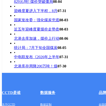
829元/吨! 煤价突破僵局
08-04
•
迎峰度夏进入下半程，8月
07-31
•
国家发改委：强化煤炭兜底
08-03
•
近五年迎峰度夏煤价走势盘
08-03
•
北港去库加速，煤价上行动
08-06
•
统计局：7月下旬全国煤炭
08-05
•
中电联发布《2026年上半年
07-31
•
北港库存周降200万吨！煤
07-30
CCTD是谁
数据服务
品
关于CCTD
数据定制
全国