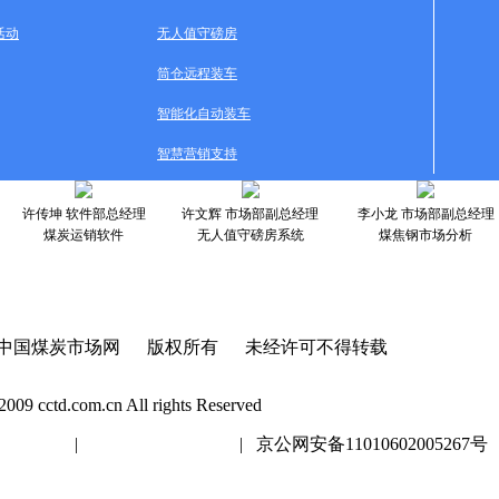
活动
无人值守磅房
筒仓远程装车
智能化自动装车
智慧营销支持
许传坤 软件部总经理
许文辉 市场部副总经理
李小龙 市场部副总经理
煤炭运销软件
无人值守磅房系统
煤焦钢市场分析
中国煤炭市场网 版权所有 未经许可不得转载
2009 cctd.com.cn All rights Reserved
20447号
|
京ICP证020447号
| 京公网安备11010602005267号