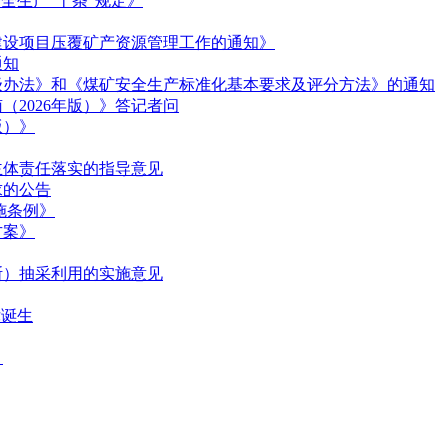
全生产“十条”规定》
建设项目压覆矿产资源管理工作的通知》
通知
级办法》和《煤矿安全生产标准化基本要求及评分方法》的通知
2026年版）》答记者问
版）》
主体责任落实的指导意见
求的公告
施条例》
方案》
斯）抽采利用的实施意见
律诞生
》