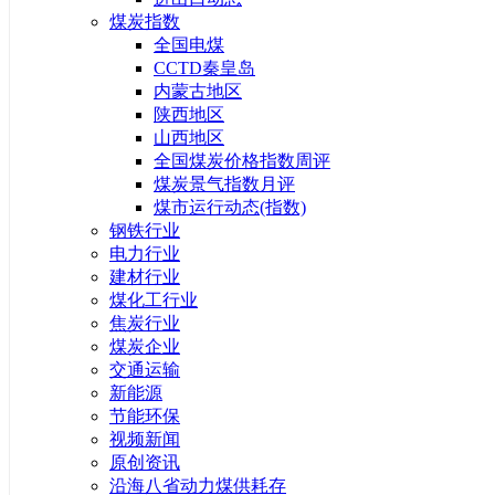
煤炭指数
全国电煤
CCTD秦皇岛
内蒙古地区
陕西地区
山西地区
全国煤炭价格指数周评
煤炭景气指数月评
煤市运行动态(指数)
钢铁行业
电力行业
建材行业
煤化工行业
焦炭行业
煤炭企业
交通运输
新能源
节能环保
视频新闻
原创资讯
沿海八省动力煤供耗存