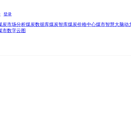
煤炭市场分析
煤炭数据库
煤炭智库
煤炭价格中心
煤市智慧大脑
动
煤市数字云图