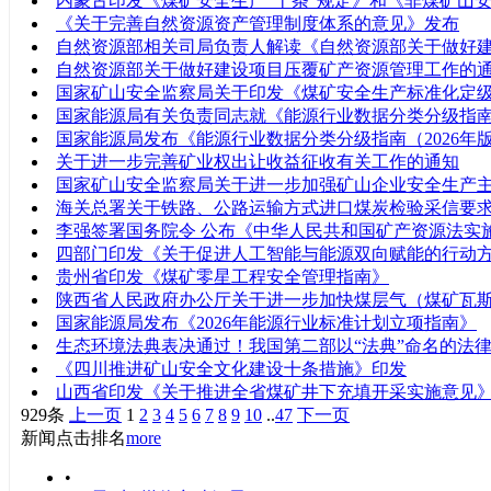
内蒙古印发《煤矿安全生产“十条”规定》和《非煤矿山安
《关于完善自然资源资产管理制度体系的意见》发布
自然资源部相关司局负责人解读《自然资源部关于做好
自然资源部关于做好建设项目压覆矿产资源管理工作的
国家矿山安全监察局关于印发《煤矿安全生产标准化定
国家能源局有关负责同志就《能源行业数据分类分级指南（
国家能源局发布《能源行业数据分类分级指南（2026年
关于进一步完善矿业权出让收益征收有关工作的通知
国家矿山安全监察局关于进一步加强矿山企业安全生产
海关总署关于铁路、公路运输方式进口煤炭检验采信要
李强签署国务院令 公布《中华人民共和国矿产资源法实
四部门印发《关于促进人工智能与能源双向赋能的行动
贵州省印发《煤矿零星工程安全管理指南》
陕西省人民政府办公厅关于进一步加快煤层气（煤矿瓦
国家能源局发布《2026年能源行业标准计划立项指南》
生态环境法典表决通过！我国第二部以“法典”命名的法
《四川推进矿山安全文化建设十条措施》印发
山西省印发《关于推进全省煤矿井下充填开采实施意见
929条
上一页
1
2
3
4
5
6
7
8
9
10
..
47
下一页
新闻点击排名
more
•