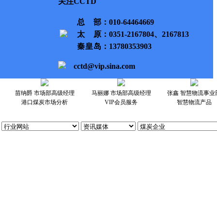
关注CCTD
总部
：010-64464669
太原
：0351-2167804、2167813
秦皇岛
：13780353903
cctd@vip.sina.com
苗纳爵 市场部高级经理
马丽娜 市场部高级经理
张鑫 智慧物流事业
港口煤炭市场分析
VIP会员服务
智慧物流产品