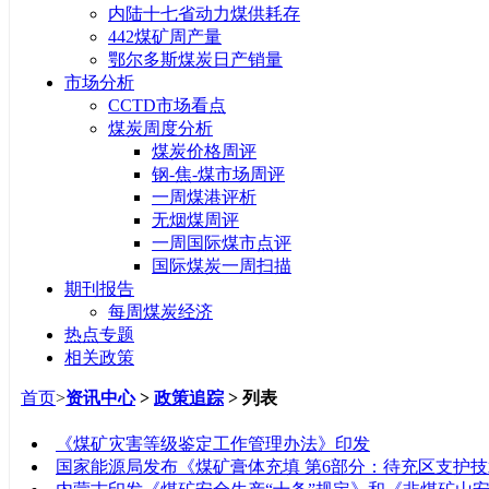
内陆十七省动力煤供耗存
442煤矿周产量
鄂尔多斯煤炭日产销量
市场分析
CCTD市场看点
煤炭周度分析
煤炭价格周评
钢-焦-煤市场周评
一周煤港评析
无烟煤周评
一周国际煤市点评
国际煤炭一周扫描
期刊报告
每周煤炭经济
热点专题
相关政策
首页
>
资讯中心
>
政策追踪
> 列表
标题
《煤矿灾害等级鉴定工作管理办法》印发
国家能源局发布《煤矿膏体充填 第6部分：待充区支护技