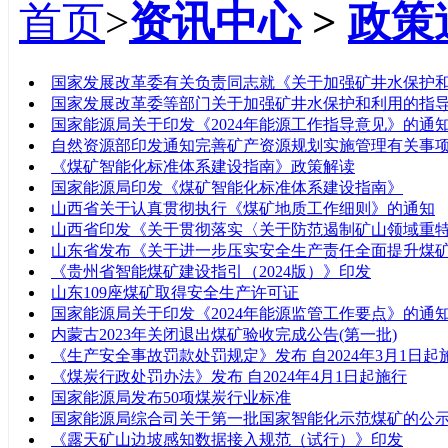
首页
>
资讯中心
>
政策
标题
国家发展改革委有关负责同志就《关于加强矿井水保护
国家发展改革委等部门关于加强矿井水保护和利用的指
国家能源局关于印发《2024年能源工作指导意见》的通
自然资源部印发通知完善矿产资源规划实施管理有关事
《煤矿智能化标准体系建设指南》政策解读
国家能源局印发《煤矿智能化标准体系建设指南》
山西省关于认真贯彻执行《煤矿地质工作细则》的通知
山西省印发《关于贯彻落实〈关于防范遏制矿山领域重
山东省发布《关于进一步压实安全生产责任全面提升煤
《贵州省智能煤矿建设指引（2024版）》印发
山东109座煤矿取得安全生产许可证
国家能源局关于印发《2024年能源监管工作要点》的通
内蒙古2023年关闭退出煤矿验收完成公告(第一批)
《生产安全事故罚款处罚规定》发布 自2024年3月1日起
《煤炭行政处罚办法》发布 自2024年4月1日起施行
国家能源局发布50项煤炭行业标准
国家能源局综合司关于第一批国家智能化示范煤矿的公
《露天矿山边坡感知数据接入规范（试行）》印发