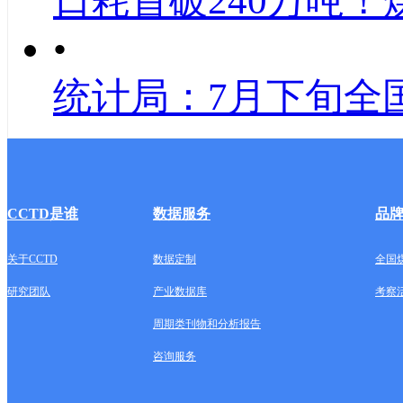
日耗首破240万吨！
•
统计局：7月下旬全
CCTD是谁
数据服务
品
关于CCTD
数据定制
全国
研究团队
产业数据库
考察
周期类刊物和分析报告
咨询服务