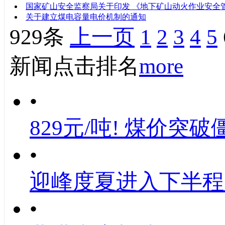
国家矿山安全监察局关于印发 《地下矿山动火作业安全
关于建立煤电容量电价机制的通知
929条
上一页
1
2
3
4
5
新闻点击排名
more
•
829元/吨! 煤价突破
•
迎峰度夏进入下半程
•