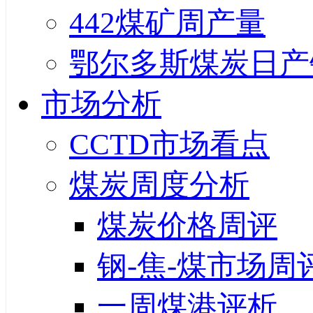
442煤矿周产量
鄂尔多斯煤炭日产
市场分析
CCTD市场看点
煤炭周度分析
煤炭价格周评
钢-焦-煤市场周
一周煤港评析