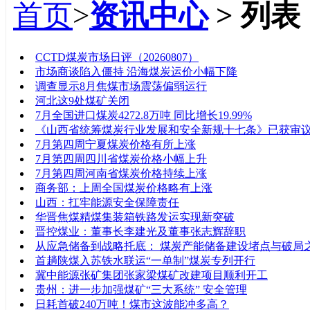
首页
>
资讯中心
> 列表
标题
CCTD煤炭市场日评（20260807）
市场商谈陷入僵持 沿海煤炭运价小幅下降
调查显示8月焦煤市场震荡偏弱运行
河北这9处煤矿关闭
7月全国进口煤炭4272.8万吨 同比增长19.99%
《山西省统筹煤炭行业发展和安全新规十七条》已获审
7月第四周宁夏煤炭价格有所上涨
7月第四周四川省煤炭价格小幅上升
7月第四周河南省煤炭价格持续上涨
商务部：上周全国煤炭价格略有上涨
山西：扛牢能源安全保障责任
华晋焦煤精煤集装箱铁路发运实现新突破
晋控煤业：董事长李建光及董事张志辉辞职
从应急储备到战略托底： 煤炭产能储备建设堵点与破局
首趟陕煤入苏铁水联运“一单制”煤炭专列开行
冀中能源张矿集团张家梁煤矿改建项目顺利开工
贵州：进一步加强煤矿“三大系统” 安全管理
日耗首破240万吨！煤市这波能冲多高？