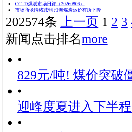
CCTD煤炭市场日评（20260806）
市场商谈情绪减弱 沿海煤炭运价有所下降
202574条
上一页
1
2
3
新闻点击排名
more
•
829元/吨! 煤价突破
•
迎峰度夏进入下半程
•