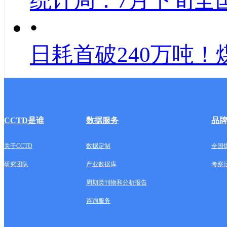
统计局：7月下旬全
•
日耗首破240万吨！
CCTD是谁
数据服务
品
关于CCTD
数据定制
全国
研究团队
产业数据库
考察
周期类刊物和分析报告
咨询服务