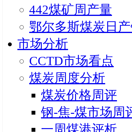
442煤矿周产量
鄂尔多斯煤炭日产
市场分析
CCTD市场看点
煤炭周度分析
煤炭价格周评
钢-焦-煤市场周
一周煤港评析