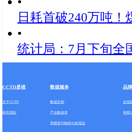
•
日耗首破240万吨！
•
统计局：7月下旬全
CCTD是谁
数据服务
品
关于CCTD
数据定制
全国
研究团队
产业数据库
考察
周期类刊物和分析报告