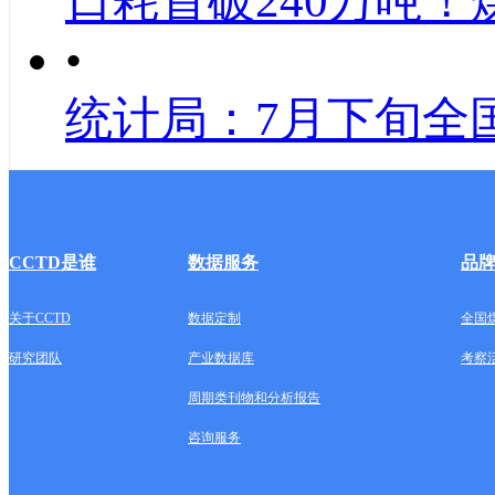
日耗首破240万吨！
•
统计局：7月下旬全
CCTD是谁
数据服务
品
关于CCTD
数据定制
全国
研究团队
产业数据库
考察
周期类刊物和分析报告
咨询服务