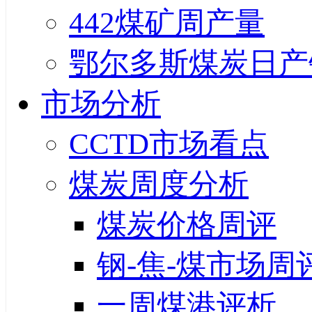
442煤矿周产量
鄂尔多斯煤炭日产
市场分析
CCTD市场看点
煤炭周度分析
煤炭价格周评
钢-焦-煤市场周
一周煤港评析