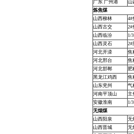
广东 广州港
山
炼焦煤
山西柳林
4
山西古交
2
山西临汾
1
山西灵石
2
河北开滦
焦
河北邢台
焦
河北邯郸
肥
黑龙江鸡西
焦
山东兖州
气
河南平顶山
主
安徽淮南
1
无烟煤
山西阳泉
无
山西晋城
无