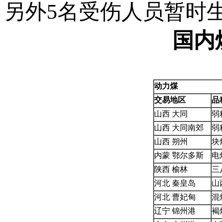
另外5名受伤人员暂时
国内
动力煤
交易地区
品
山西 大同
弱
山西 大同南郊
弱
山西 朔州
块
内蒙 鄂尔多斯
电
陕西 榆林
三
河北 秦皇岛
山
河北 曹妃甸
混
辽宁 锦州港
褐