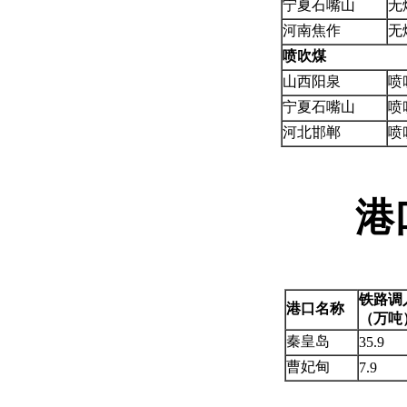
宁夏石嘴山
无
河南焦作
无
喷吹煤
山西阳泉
喷
宁夏石嘴山
喷
河北邯郸
喷
港
铁路调
港口名称
（万吨
秦皇岛
35.9
曹妃甸
7.9