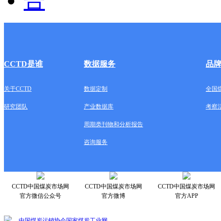
CCTD是谁
数据服务
品
关于CCTD
数据定制
全国
研究团队
产业数据库
考察
周期类刊物和分析报告
咨询服务
CCTD中国煤炭市场网
CCTD中国煤炭市场网
CCTD中国煤炭市场网
官方微信公众号
官方微博
官方APP
中国煤炭运销协会
国家煤炭工业网