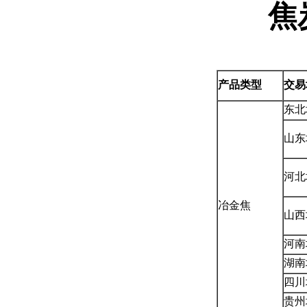
焦
产品类型
交易
东北
山东
河北
冶金焦
山西
河南
湖南
四川
贵州