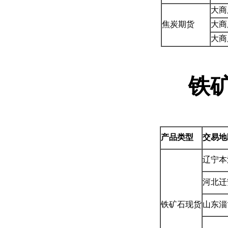
大商
焦炭期货
大商
大商
铁
产品类型
交易地
辽宁本
河北迁
铁矿石现货
山东淄