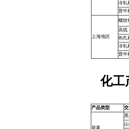
冷轧
普中
螺纹
高线
上海地区
热扎
冷轧
普中
化工
产品类型
交
黑
山
尿素