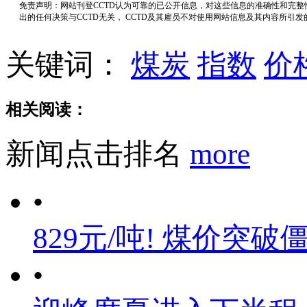
免责声明：网站刊登CCTD认为可靠的已公开信息，对这些信息的准确性和完
出的任何决策与CCTD无关， CCTD及其雇员不对使用网站信息及其内容所引
关键词：
煤炭
指数
价
相关阅读：
新闻点击排名
more
•
829元/吨! 煤价突破
•