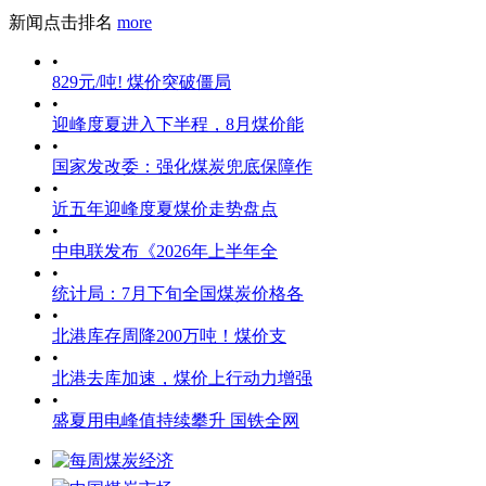
新闻点击排名
more
•
829元/吨! 煤价突破僵局
•
迎峰度夏进入下半程，8月煤价能
•
国家发改委：强化煤炭兜底保障作
•
近五年迎峰度夏煤价走势盘点
•
中电联发布《2026年上半年全
•
统计局：7月下旬全国煤炭价格各
•
北港库存周降200万吨！煤价支
•
北港去库加速，煤价上行动力增强
•
盛夏用电峰值持续攀升 国铁全网