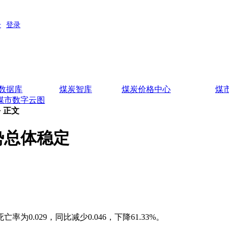
数据库
煤炭智库
煤炭价格中心
煤
煤市数字云图
> 正文
势总体稳定
029，同比减少0.046，下降61.33%。