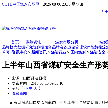
CCTD中国煤炭市场网
| 2026-08-06 23:38 星期四
首页
煤炭资讯
煤炭市场分析
煤炭
品牌榜
大数据研究院
数据服务
品牌会议
运销管理软件
智慧物流
首页
>
资讯中心
>
新闻资讯
>
煤炭行业
>
国内煤炭
>
煤炭安全
上半年山西省煤矿安全生产形
来源：山西经济日报
发布时间：2018-08-10 09:33:16
字号【
小
中
大
】
收藏新闻
记者日前从山西煤监局获悉，今年上半年全省煤矿百万吨死亡率为0.