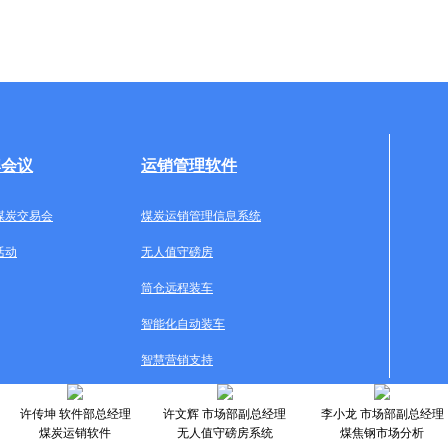
牌会议
运销管理软件
煤炭交易会
煤炭运销管理信息系统
活动
无人值守磅房
筒仓远程装车
智能化自动装车
智慧营销支持
许传坤 软件部总经理
许文辉 市场部副总经理
李小龙 市场部副总经理
煤炭运销软件
无人值守磅房系统
煤焦钢市场分析