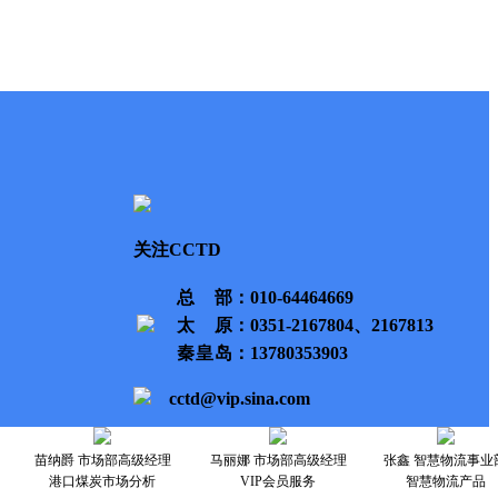
关注CCTD
总部
：010-64464669
太原
：0351-2167804、2167813
秦皇岛
：13780353903
cctd@vip.sina.com
苗纳爵 市场部高级经理
马丽娜 市场部高级经理
张鑫 智慧物流事业
港口煤炭市场分析
VIP会员服务
智慧物流产品