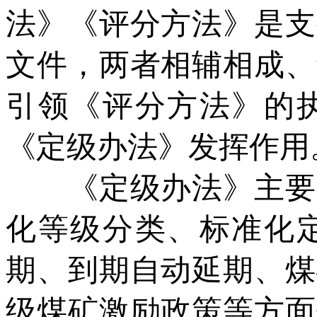
法》《评分方法》是支
文件，两者相辅相成、
引领《评分方法》的
《定级办法》发挥作用
《定级办法》主要从
化等级分类、标准化
期、到期自动延期、煤
级煤矿激励政策等方面