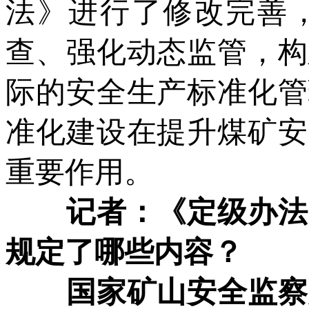
法》进行了修改完善
查、强化动态监管，构
际的安全生产标准化管
准化建设在提升煤矿安
重要作用。
记者：《定级办法》
规定了哪些内容？
国家矿山安全监察局