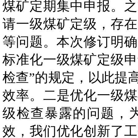
煤矿定期集中申报。之
请一级煤矿定级，存在
等问题。本次修订明确
标准化一级煤矿定级申
检查”的规定，以此提
效率。二是优化一级煤
级检查暴露的问题，
效，我们优化创新了工