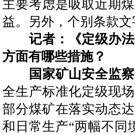
主要考虑是吸取近期煤
益。另外，个别条款文
记者：《定级办法》
方面有哪些措施？
国家矿山安全监察局
全生产标准化定级现场
部分煤矿在落实动态达
和日常生产“两幅不同