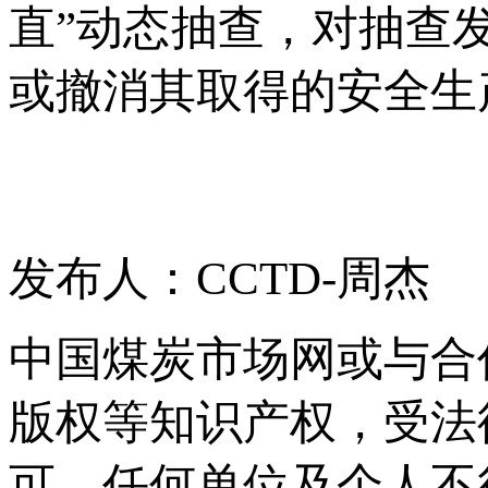
直”动态抽查，对抽查
或撤消其取得的安全生
发布人：CCTD-周杰
中国煤炭市场网或与合
版权等知识产权，受法
可，任何单位及个人不