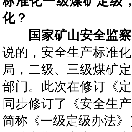
标准化一级煤矿定级
化？
国家矿山安全监察局
说的，安全生产标准化
局，二级、三级煤矿定
部门。此次在修订《定
同步修订了《安全生产
简称《一级定级办法》