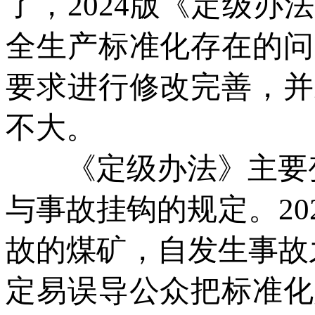
了，2024版《定级
全生产标准化存在的问
要求进行修改完善，并
不大。
《定级办法》主要变
与事故挂钩的规定。20
故的煤矿，自发生事故
定易误导公众把标准化