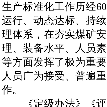
生产标准化工作历经6
运行、动态达标、持续
理体系，在夯实煤矿安
理、装备水平、人员素
等方面发挥了极为重要
人员广为接受、普遍重
作。
《定级办法》《评分