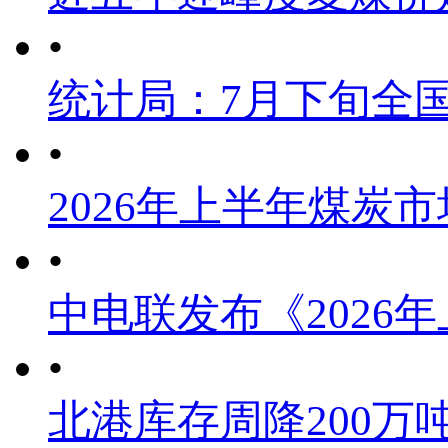
•
统计局：7月下旬全
•
2026年上半年煤炭
•
中电联发布《2026
•
北港库存周降200万