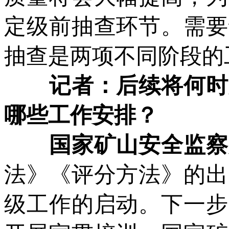
定级前抽查环节。需要
抽查是两项不同阶段的
记者：后续将何时启
哪些工作安排？
国家矿山安全监察局
法》《评分方法》的出
级工作的启动。下一步