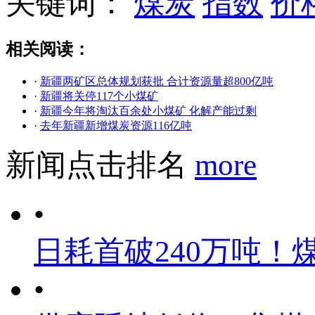
关键词：
煤炭
指数
价
相关阅读：
·
新疆两矿区总体规划获批 合计资源量超800亿吨
·
新疆将关停117个小煤矿
·
新疆今年将淘汰百余处小煤矿 化解产能过剩
·
去年新疆新增煤炭资源116亿吨
新闻点击排名
more
•
日耗首破240万吨！
•