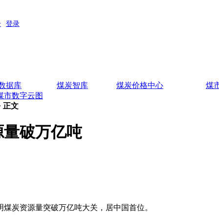
数据库
煤炭智库
煤炭价格中心
煤
煤市数字云图
> 正文
源量破万亿吨
明煤炭资源量突破万亿吨大关，居中国首位。