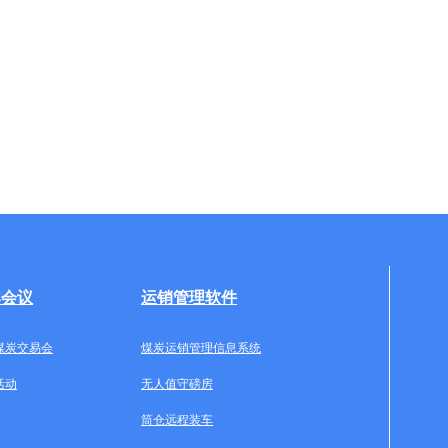
牌会议
运销管理软件
煤炭交易会
煤炭运销管理信息系统
活动
无人值守磅房
筒仓远程装车