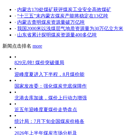
·
内蒙古170处煤矿获评煤炭工业安全高效煤矿
·
“十三五”末内蒙古煤炭产能将稳定在13亿吨
·
内蒙古查明煤炭资源量破万亿吨
·
我国2000米以浅煤层气地质资源量为30万亿立方米
·
山东省累计探明煤炭资源量400多亿吨
新闻点击排名
more
•
829元/吨! 煤价突破僵局
•
迎峰度夏进入下半程，8月煤价能
•
国家发改委：强化煤炭兜底保障作
•
北港去库加速，煤价上行动力增强
•
近五年迎峰度夏煤价走势盘点
•
统计局：7月下旬全国煤炭价格各
•
2026年上半年煤炭市场分析及