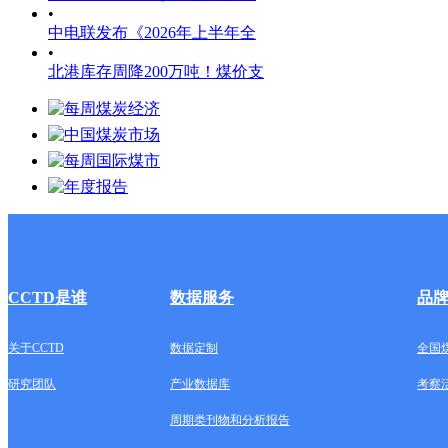
•
中电联发布《2026年上半年全
•
北港库存周降200万吨！煤价支
CCTD是谁
数据服务
品
关于CCTD
数据定制
全国
研究团队
产业数据库
考察
周期类刊物和分析报告