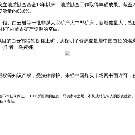
质勘查基金13年以来，地质勘查工作取得丰硕成果。截至201
量的63.6%。
、白云岩等一批非煤大宗矿产大中型矿床，新增储量大，找矿成功
填补了内蒙古矿产资源的空白。
目的白云鄂博铁铌稀土矿，从探明了资源储量居中国首位的煤
(作者：乌娅娜)
版权等知识产权，受法律保护。未经中国煤炭市场网书面许可，
性不作任何保证。CCTD所提供的信息，只供参考之用，不构成对任何人的投资建议。
负任何责任。