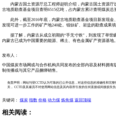
内蒙古国土资源厅总工程师赵昉介绍，内蒙古国土资源厅设立地
古地质勘查基金项目查明6515亿吨，占内蒙古累计查明煤炭总资源
此外，截至2016年底，内蒙古地质勘查基金项目新发现金、钼
发现可进一步工作的矿产地240处。锐钛矿、岩盐的勘查成果
据了解，内蒙古从成立初期的“手无寸铁”，到发现了举世瞩
内蒙古已成为中国重要的能源、稀土、有色金属矿产资源基地。
发布人：
中国煤炭市场网或与合作机构共同发布的全部内容及材料拥有
制传播或与其它产品捆绑销售。
免责声明：网站刊登CCTD认为可靠的已公开信息，对这些信息的准确性和完整
关， CCTD及其雇员不对使用网站信息及其内容所引发的任何直接或间接损失
关键词：
煤炭
指数
价格
动力煤
炼焦煤
返回顶端
相关阅读：