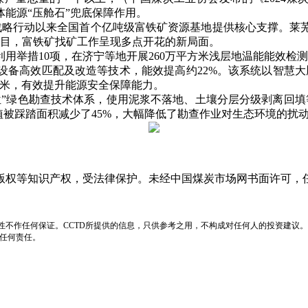
能源“压舱石”兜底保障作用。
略行动以来全国首个亿吨级富铁矿资源基地提供核心支撑。莱芜
项目，富铁矿找矿工作呈现多点开花的新局面。
举措10项，在济宁等地开展260万平方米浅层地温能能效检测
设备高效匹配及改造等技术，能效提高约22%。该系统以智慧大
立方米，有效提升能源安全保障能力。
绿色勘查技术体系，使用泥浆不落地、土壤分层分级剥离回填
植被踩踏面积减少了45%，大幅降低了勘查作业对生态环境的扰
版权等知识产权，受法律保护。未经中国煤炭市场网书面许可，
性不作任何保证。CCTD所提供的信息，只供参考之用，不构成对任何人的投资建议。
负任何责任。