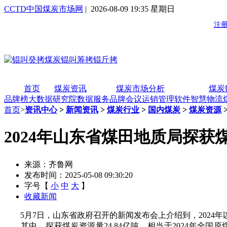
CCTD中国煤炭市场网
| 2026-08-09 19:35 星期日
首页
煤炭资讯
煤炭市场分析
煤炭
品牌榜
大数据研究院
数据服务
品牌会议
运销管理软件
智慧物流
首页
>
资讯中心
>
新闻资讯
>
煤炭行业
>
国内煤炭
>
煤炭资源
2024年山东省煤田地质局探获煤
来源：齐鲁网
发布时间：2025-05-08 09:30:20
字号【
小
中
大
】
收藏新闻
5月7日，山东省政府召开的新闻发布会上介绍到，2024
其中，探获煤炭资源量24.84亿吨，相当于2024年全国原