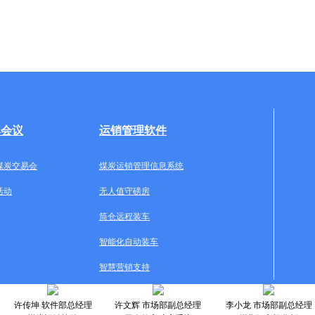
牌会议
运销管理软件
煤炭交易会
煤炭运销管理信息系统
活动
无人值守磅房
筒仓远程装车
智能化自动装车
智慧营销支持
许传坤 软件部总经理
许文辉 市场部副总经理
李小龙 市场部副总经理