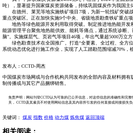
吨），显著提升国家煤炭资源储备，持续巩固煤炭作为我国主体
在德州、莱芜等地实施铁矿项目7项，为新一轮找矿突破战
重点突破区。正在加快实施9个中央、省级地质勘查铁矿重点
地热等绿色能源开发利用取得突破。制定推进地热能开发利用
能源管理平台聚焦地热能供效、能耗等痛点，通过系统诊断、
脑”。实施煤层气、页岩气等项目46项，年出气量超5000万
绿色勘查技术在全国推广。打造“全要素、全过程、全方位”
系统动态优化进行施工作业，实现了人工踏勘范围缩减70%，
发布人：CCTD-周杰
中国煤炭市场网或与合作机构共同发布的全部内容及材料拥有
制传播或与其它产品捆绑销售。
免责声明：网站刊登CCTD认为可靠的已公开信息，对这些信息的准确性和完整
关， CCTD及其雇员不对使用网站信息及其内容所引发的任何直接或间接损失
关键词：
煤炭
指数
价格
动力煤
炼焦煤
返回顶端
相关阅读：