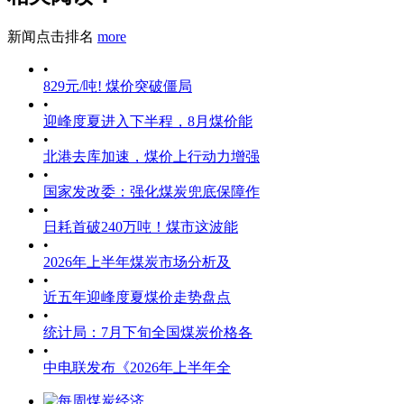
新闻点击排名
more
•
829元/吨! 煤价突破僵局
•
迎峰度夏进入下半程，8月煤价能
•
北港去库加速，煤价上行动力增强
•
国家发改委：强化煤炭兜底保障作
•
日耗首破240万吨！煤市这波能
•
2026年上半年煤炭市场分析及
•
近五年迎峰度夏煤价走势盘点
•
统计局：7月下旬全国煤炭价格各
•
中电联发布《2026年上半年全