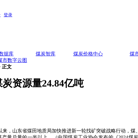
数据库
煤炭智库
煤炭价格中心
煤
煤市数字云图
> 正文
炭资源量24.84亿吨
年以来，山东省煤田地质局加快推进新一轮找矿突破战略行动，煤
煤产量总量的一半以上，（中国煤炭工业协会发布的《2024煤炭行