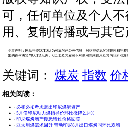
可，任何单位及个人不
用、复制传播或与其它
免责声明：网站刊登CCTD认为可靠的已公开信息，对这些信息的准确性和完
出的任何决策与CCTD无关， CCTD及其雇员不对使用网站信息及其内容所引
关键词：
煤炭
指数
价
相关阅读：
·
必和必拓考虑退出印尼煤炭资产
·
5月份印尼动力煤指导价环比微降2.14%
·
印尼煤炭增产慢恐错过价格回暖
·
亚太用煤需求回升 带动印尼8月出口煤炭同环比双增