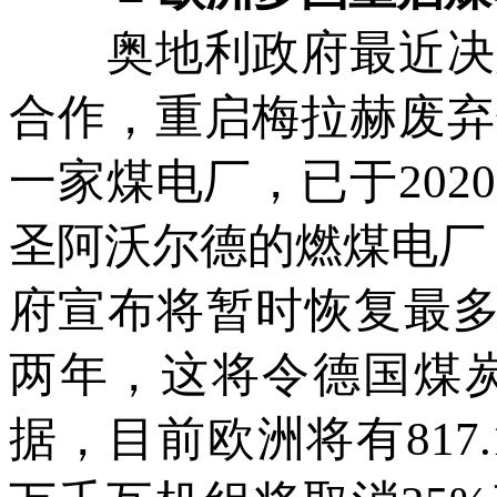
奥地利政府最近决定
合作，重启梅拉赫废弃
一家煤电厂，已于20
圣阿沃尔德的燃煤电厂
府宣布将暂时恢复最多
两年，这将令德国煤
据，目前欧洲将有817