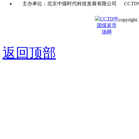
主办单位：北京中煤时代科技发展有限公司 CCTD
copyright 
京ICP备0
返回顶部