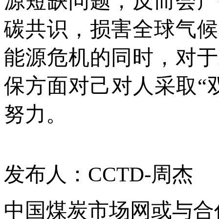
源短缺问题，反而会产
碳共识，损害全球气候
能源危机的同时，对于
保方面对己对人采取“
努力。
发布人：CCTD-周杰
中国煤炭市场网或与合