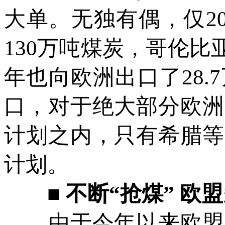
大单。无独有偶，仅2
130万吨煤炭，哥伦比
年也向欧洲出口了28
口，对于绝大部分欧洲
计划之内，只有希腊等
计划。
■ 不断“抢煤” 欧盟
由于今年以来欧盟工