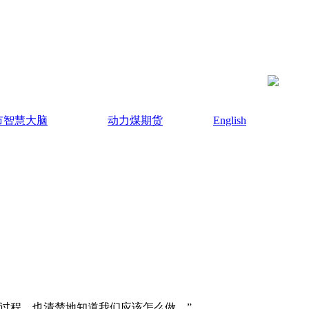
市智慧大脑
动力煤期货
English
过程，也清楚地知道我们应该怎么做。”