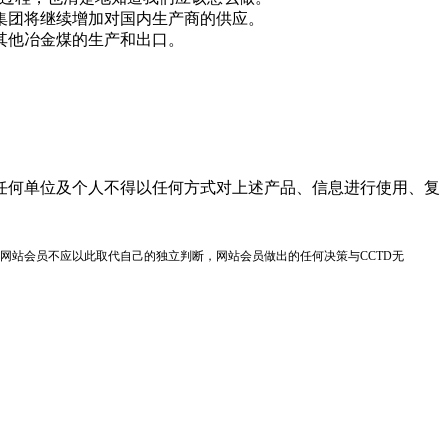
集团将继续增加对国内生产商的供应。
其他冶金煤的生产和出口。
任何单位及个人不得以任何方式对上述产品、信息进行使用、复
网站会员不应以此取代自己的独立判断，网站会员做出的任何决策与CCTD无