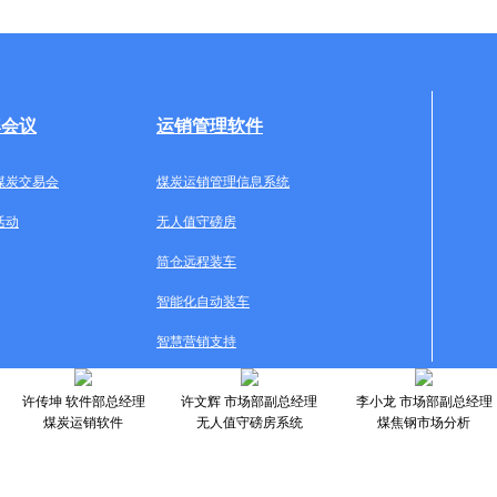
牌会议
运销管理软件
煤炭交易会
煤炭运销管理信息系统
活动
无人值守磅房
筒仓远程装车
智能化自动装车
智慧营销支持
许传坤 软件部总经理
许文辉 市场部副总经理
李小龙 市场部副总经理
煤炭运销软件
无人值守磅房系统
煤焦钢市场分析