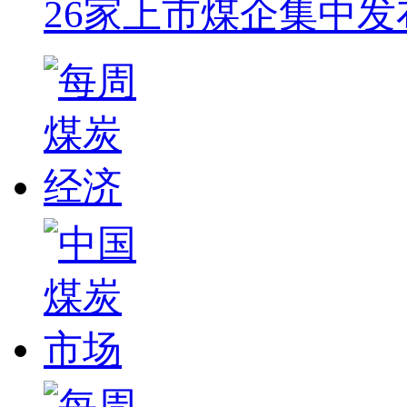
26家上市煤企集中