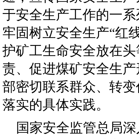
于安全生产工作的一系
牢固树立安全生产“红
护矿工生命安全放在头
责、促进煤矿安全生产
部密切联系群众、转变
落实的具体实践。
国家安全监管总局深