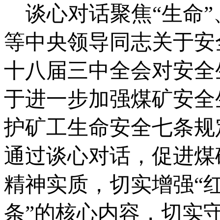
谈心对话聚焦“生命”、
等中央领导同志关于安
十八届三中全会对安全
于进一步加强煤矿安全
护矿工生命安全七条规
通过谈心对话，促进煤
精神实质，切实增强“
条”的核心内容，切实