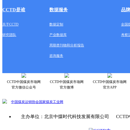
CCTD是谁
数据服务
品
关于CCTD
数据定制
全国
研究团队
产业数据库
考察
周期类刊物和分析报告
咨询服务
CCTD中国煤炭市场网
CCTD中国煤炭市场网
CCTD中国煤炭市场网
官方微信公众号
官方微博
官方APP
中国煤炭运销协会
国家煤炭工业网
主办单位：北京中煤时代科技发展有限公司 CCTD