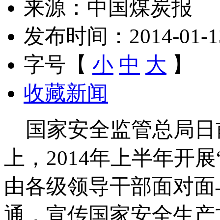
来源：中国煤炭报
发布时间：2014-01-13 
字号【
小
中
大
】
收藏新闻
国家安全监管总局日
上，2014年上半年开
由各级领导干部面对面
通，宣传国家安全生产